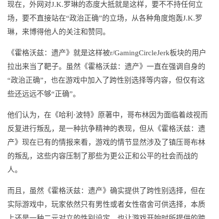
现在，外网对J.K.罗琳的态度大抵就是这样，要不不持任何立
场，要不直接站在“政治正确”的立场，从各种角度炮轰J.K.罗
琳，来博得他人的关注和赞同。
《霍格沃兹：遗产》就是这样被r/GamingCircleJerk板块的用户
拉出来当了靶子。虽然《霍格沃兹：遗产》一直在强调自身的
“政治正确”，也在游戏中加入了跨性别选择等内容，但仅有这
些还远远不够“正确”。
他们认为，在《哈利·波特》原著中，哥布林因为面临着歧视而
反复进行叛乱，是一种抗争精神的表现，但从《霍格沃兹：遗
产》现在已有的情报来看，游戏的情节显然涉及了镇压哥布林
的叛乱，这些内容压制了那些为更公正和公平的社会而战的
人。
而且，虽然《霍格沃兹：遗产》确实提供了跨性别选择，但在
实际游戏中，玩家依然只有男性或者女性宿舍可供选择，本质
上还是一种二元对立的性别设定，也让游戏开始时所提供的跨