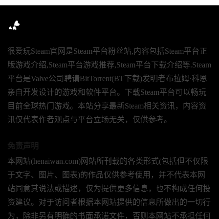
很爱玩Steam官网是Steam平台粉丝站,内容包括Steam平台正
版游戏介绍,Steam平台游戏推荐,Steam平台下载介绍等.Steam
平台是Valve公司聘请BitTorrent(BT下载)发明者布拉姆·科恩
亲自开发设计的游戏和软件平台。下载Steam平台可以畅玩
目前全球热门游戏。本站分享最新Steam相关资讯，内容资
讯仅代表作者观点与平台立场无关，仅供参考。
免责声明
本网站(henaiwan.com)网站所刊载的各类形式(包括但不仅限
于文字、图片、图表)的作品仅供参考使用，并不代表本网
站同意其说法或描述，仅为提供更多信息，也不构成任何投
资建议。对于访问者根据本网站提供的信息所做出的一切行
为，除非另有明确的书面承诺文件，否则本网站不承担任何