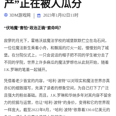
产”正在被人瓜分
3DM游戏网
2023年1月02日11时
“伏地魔”害怕“政治正确”索命吗？
寂寥的月光下，霍格沃兹魔法学校的城堡默默伫立在岛石间，
一位位魔法新生乘着小舟，和飘摇的灯火一起，慢慢划向了城
堡。
在分院仪式上，一只会说话的帽子把不同的学生被分去了
不同的学院，世界上许多麻瓜的魔法梦想也从此刻开始，随着
J.K.罗琳的笔墨一起铺开。
凭借着老少皆宜的内容，“哈利·波特”以对现实和魔法世界亦真
亦幻的细致描写，充满了读者的想象空间，为自己打下了广泛
且强大的粉丝基础。而且，J.K.罗琳和华纳多年对其内容不留余
力的挖掘与运营，也让“哈利·波特”的身价，变得和它的世界观
一样庞大。截至2022年8月，“哈利·波特”依靠着330.6亿美元的