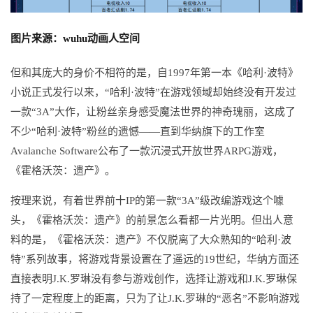
图片来源：wuhu动画人空间
但和其庞大的身价不相符的是，自1997年第一本《哈利·波特》
小说正式发行以来，“哈利·波特”在游戏领域却始终没有开发过
一款“3A”大作，让粉丝亲身感受魔法世界的神奇瑰丽，这成了
不少“哈利·波特”粉丝的遗憾——直到华纳旗下的工作室
Avalanche Software公布了一款沉浸式开放世界ARPG游戏，
《霍格沃茨：
遗产》。
按理来说，有着世界前十IP的第一款“3A”级改编游戏这个噱
头，《霍格沃茨：遗产》的前景怎么看都一片光明。但出人意
料的是，《霍格沃茨：遗产》不仅脱离了大众熟知的“哈利·波
特”系列故事，将游戏背景设置在了遥远的19世纪，华纳方面还
直接表明J.K.罗琳没有参与游戏创作，选择让游戏和J.K.罗琳保
持了一定程度上的距离，只为了让J.K.罗琳的“恶名”不影响游戏