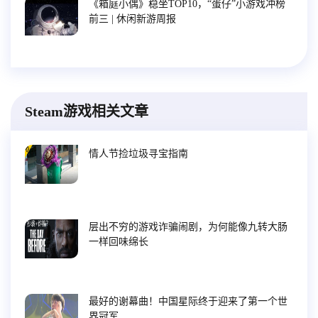
《箱庭小偶》稳坐TOP10，“蛋仔”小游戏冲榜
前三 | 休闲新游周报
Steam游戏相关文章
情人节捡垃圾寻宝指南
层出不穷的游戏诈骗闹剧，为何能像九转大肠
一样回味绵长
最好的谢幕曲！中国星际终于迎来了第一个世
界冠军