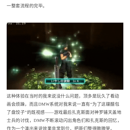
一整套流程的完毕。
这种体验在当时的我来说没什么问题，顶多是玩久了看动
画会烦躁，而且DMW系统对我来说一直有“为了这碟醋包
了盘饺子”的既视感——游戏最后扎克斯面对神罗铺天盖地
士兵的讨伐，DMW不断滚动闪出角色们和扎克斯的回忆，
作为一个演出来说效果非常到位，把哥们整得嗷嗷哭。