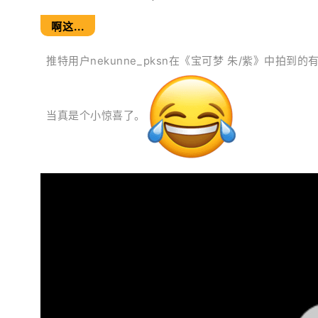
啊这...
推特用户nekunne_pksn在《宝可梦 朱/紫》中
当真是个小惊喜了。