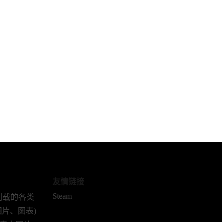
友情链接
Steam
站所刊载的各类
片、图表)