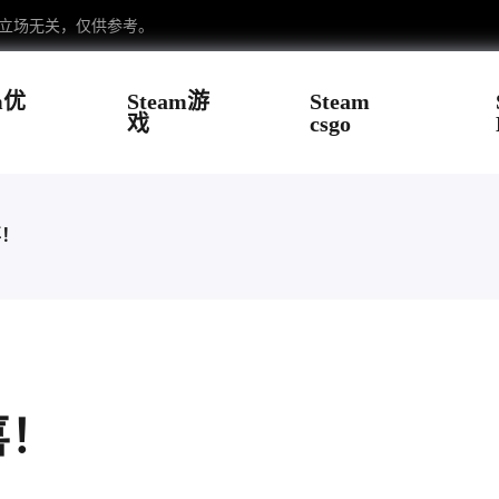
台立场无关，仅供参考。
m优
Steam游
Steam
戏
csgo
喜！
喜！