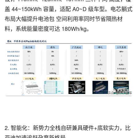
盖 44~150kWh 容量，适配 A0~D 级车型。电芯躺式
布局大幅提升电池包 空间利用率同时节省隔热材
料，系统能量密度可达 180Wh/kg。
2. 智能化：新势力全栈自研兼具硬件+底软实力，比
亚迪加速追赶孕育新格局