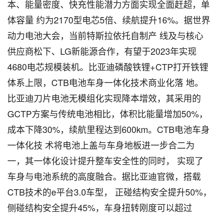
本、能量密度、快充性能潜力方面实现全面赶超，单
体容量 约为2170型电芯5倍、续航提升16%。据世界
动力电池大会，当前特斯拉依托自制产 线及与核心
供应商松下、LG新能源合作，有望于2023年实现
4680电芯规模装机。比亚迪磷酸铁锂+CTP打开铁锂
体系上限，CTB电池车身一体化技术商业化落 地。
比亚迪刀片电池无模组化实现降本增效，其采用的
GCTP方案与传统电池相比，体积比能量增加50%，
成本下降30%，续航里程达到600km。CTB电池车身
一体化技 术将电池上盖与车身地板进一步合二为
一，其一体化设计提升整车安全性的同时， 实现了
车身与电池系统的高度融合。据比亚迪官微，搭载
CTB技术的e平台3.0车型， 正碰结构安全提升50%，
侧碰结构安全提升45%，车身扭转刚度可以超过