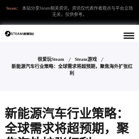
Steam：
本站分享Steam相关资讯，资讯仅代表作者观点与平台立场
无关，仅供参考。
很爱玩Steam
Steam游戏
新能源汽车行业策略：全球需求将超预期，聚焦海外扩张红
利
新能源汽车行业策略：
全球需求将超预期，聚