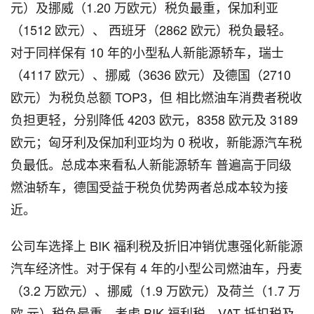
元）及挪威（1.20 万欧元）税负最重，保加利亚
（1512 欧元）、 西班牙（2862 欧元）税负最轻。
对于同样保有 10 年的小型私人新能源轿车，瑞士
（4117 欧元）、挪威（3636 欧元）及德国（2710
欧元）为税负总额 TOP3，但 相比燃油车消费者税收
负担更轻，分别降低 4203 欧元，8358 欧元及 3189
欧元；匈牙利及保加利亚均为 0 税收，新能源汽车税
负最低。总成本来看私人新能源轿车 普遍高于同级
燃油轿车，德国受益于税负优势两者总成本较为接
近。
公司车选择上 BIK 福利税及折旧冲销优惠强化新能源
汽车经济性。对于保有 4 年的小型公司燃油车，丹麦
（3.2 万欧元）、挪威（1.9 万欧元）及荷兰（1.7 万
欧 元）税负最重。考虑 BIK 福利税、VAT 抵扣税及