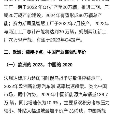
工厂一期于2022 年Q1扩产至20万辆，推进二期、三
期20万辆产能建设，2024年有望形成60万辆总产
能；赛力斯凤凰智慧工厂于2022年7月投产，2022年
与两江工厂总计产能将达到30 万辆，规划两江新工
厂70万辆产能，有望于2023年Q4投产。
二、欧洲：迎接拐点，中国产业链驱动平价
（一）欧洲的 2023，中国的 2020
法规达标压力趋弱同时俄乌战争导致供应链承压，
2022年欧洲新能源汽车渗 透率增速趋缓。类比中国
市场，据中汽协，2020年中国新能源汽车销量136.7
万 辆，同比增速仅为10.9%，主要系双积分考核压力
较小、补贴大幅退坡叠加平价产 品稀缺，中国新能