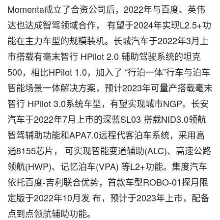
Momenta成立了合资公司后，2022年与百度、英伟
达也达成智驾领域合作， 有望于2024年实现L2.5+功
能在主力车型的规模装机。长城汽车于2022年3月上
市搭载有毫末智行 HPilot 2.0 辅助驾驶系统的坦克
500，相比HPilot 1.0，加入了 “行泊一体”行车与泊车
智能场景一体解决方案，预计2023年可量产搭载毫末
智行 HPilot 3.0系统车型，有望实现城市NGP。长安
汽车于2022年7月上市的深蓝SL03 搭载NID3.0领航
智驾辅助功能和APA7.0远程代客泊车系统，采用高
通8155芯片， 可实现智能变道辅助(ALC)、高速公路
领航(HWP)、记忆泊车(VPA) 等L2+功能。集度汽车
依托百度-吉利联合优势，首款车型ROBO-01探月限
定版于2022年10月发 布，预计于2023年上市，配备
点到点领航辅助功能。