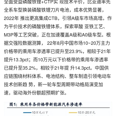
全面受益磷酸铁锂+CTP实 现技术平价，比亚迪率先
全系车型换装磷酸铁锂刀片电池，成本优势显著，
2022年 推出更高集成CTB，引领A级车市场高增。作
为平价技术的磷酸铁锂体系，探索草酸 亚铁工艺、
M3P等工艺突破，正在加速覆盖A级和A0级车型。根
据交强险数据测算， 22年8月中国市场10~20万主力
价格带的乘用车渗透率已提升至23.9%，相较于21年
提升13.3pct；而10万元以下价格带的乘用车渗透率
已提升至35.2%，相较于21年提 升14.3pct。中国供
应链围绕材料体系、电池结构、整车制造引领电动车
技术创新趋 势，新一轮车型周期带动格局演变加
速，驱动海外份额超预期扩张。