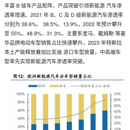
丰富 B 级车产品矩阵，产品突破引领新能源 汽车渗
透率增速。2021 年 B、C 及 D 级新能源汽车渗透率
分别为 38.6%、 38.5%、13.9%，2022 年预计攀升
至 55%、48.9%、31.3%，主要系宝马、戴姆勒 等豪
华品牌电动车型销售占比快速攀升。2023 年特斯拉
本土产能释放叠加比亚迪 进口车型放量，中高端车
型率先实现新能源汽车渗透率突破。