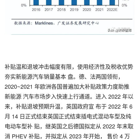
补贴温和退坡冲击幅度有限，使用经济性及税收优势
夯实新能源汽车销量基本 盘。德、法两国领衔，
2020~2021 年欧洲各国普遍加大补贴政策力度助推
新能源 汽车市场步入快速上行通道。进入 2022 年以
来，补贴退坡预期升温，英国政府宣 布于 2022 年 6
月 14 日正式结束英国正式结束插电式混动车型及纯
电动车型补 贴，继英国之后德国拟定从 2022 年末取
消 PHEV 补贴，并拟定从 2023 年开始， 售价 4 万