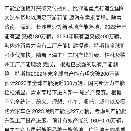
产能全面提升突破交付瓶颈。比亚迪重点打造全国9
大造车基地以满足下游新能 源汽车需求高增。随着
济南、深汕、长沙星沙等新基地产能落地，2022年产
能有望 突破180万辆，2024年底有望突破400万辆。
海内外新势力自有工厂产能扩建提速。特斯拉全球扩
张步伐加快，随着上海工厂二期产线升级、柏林及德
州工厂产能爬坡 完成， 根据已披露的现有产能测
算，特斯拉2022年末全球总产能有望突破200万辆，
预计2023年全球产能接近300万辆。国内新势力产能
桎梏渐显，需求高增下进入新一 轮扩产竞赛。根据
不完全统计，蔚来、理想、小车、哪吒、威马以及零
跑六家车企 2023规划产能达227万辆，考虑到产能爬
升及工厂投产进度，预计有效产能约 160~170万辆。
自主车企专属新能源品牌产能落地。广汽埃安的番禹