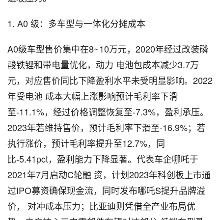
1. A0 级：多车型与一体化分摊成本
A0级车型售价集中在8~10万元，2020年经过改装磷
酸铁锂和带电量优化，动力 电池包成本减少3.7万
元，对应售价同比下降盈利水平未受明显影响。2022
年受电池 成本大幅上涨影响预计毛利率下滑
至-11.1%，经过价格调整恢复至-7.3%，盈利承压。
2023年若维持售价，预计毛利率下滑至-16.9%；若
执行涨价，预计毛利率提升至12.7%，同
比-5.41pct，盈利能力下降显著。代表车企哪吒于
2021年7月启动C轮融 资，计划2023年科创板上市通
过IPO募资确保现金流，同时发布哪吒S提升品牌溢
价， 对冲成本压力；比亚迪则凭借全产业布局优