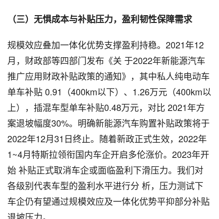
（三）无惧成本与补贴压力，盈利韧性保障需求
规模效应叠加一体化优势支撑盈利持稳。2021年12
月，财政部等四部门发布《关 于2022年新能源汽车
推广应用财政补贴政策的通知》，其中私人纯电动车
单车补贴 0.91（400km以下）、1.26万元（400km以
上），插混车型单车补贴0.48万元，对比 2021年方
案退坡幅度30%。明确新能源汽车购置补贴政策将于
2022年12月31日终止。随着新政正式生效，2022年
1~4月特斯拉领衔国内车企开启多伦涨价。2023年开
始 补贴正式取消车企或面临盈利下滑压力。我们对
各级别代表车型的盈利水平进行分 析，压力测试下
车企仍有望通过规模效应及一体化优势平抑部分补贴
退坡压力。