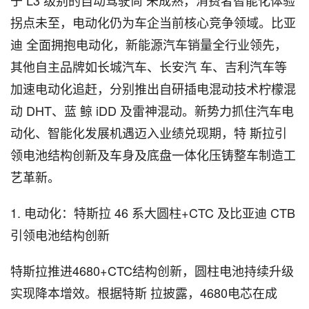
于 L3 级别的自动驾驶尚 未成熟，消费者智能化体验
拐点未至，电动化仍为车企当前核心竞争领域。比亚
迪 全面拥抱电动化，新能源汽车销量全行业领先，
其他自主品牌如长城汽车、长安汽 车、吉利汽车等
加速电动化追赶，分别推出自研插电混动技术柠檬混
动 DHT、蓝 鲸 iDD 及雷神混动。新势力抓住汽车电
动化、智能化发展机遇迈入业绩兑现期，特 斯拉引
领电池结构创新及车身及底盘一体化压铸整车制造工
艺革新。
1. 电动化：特斯拉 46 系大圆柱+CTC 及比亚迪 CTB
引领电池结构创新
特斯拉推进4680+CTC结构创新，圆柱电池持续升级
实现降本增效。根据特斯 拉披露，4680电芯在成