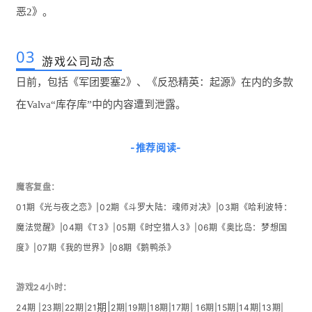
恶2》。
03
游戏公司动态
日前，包括《军团要塞2》、《反恐精英：起源》在内的多款
在Valva“库存库”中的内容遭到泄露。
-推荐阅读-
魔客复盘：
01期《光与夜之恋》
|
02期《斗罗大陆：魂师对决》
|
03期《哈利波特：
魔法觉醒》
|
04期《T3》
|
05期《时空猎人3》
|
06期
《奥比岛：梦想国
度》
|
07期《我的世界》
|
08期《鹅鸭杀》
游戏24小时：
期|
24期 |
23期|
2
2期|
21
2期
|
19期
|
18期
|
17期
| 16期
|
15期
|
14期
|
13期
|