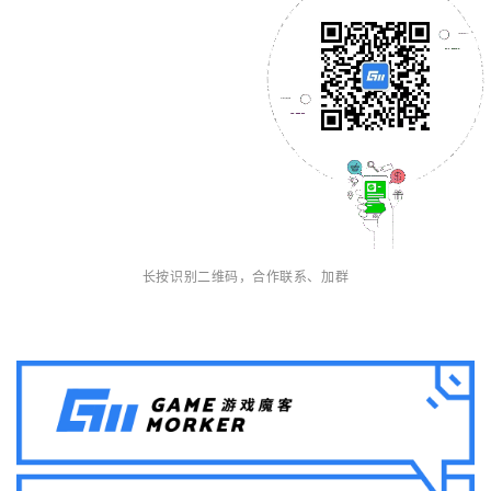
长按识别二维码，
合作联系、加群