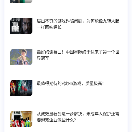
层出不穷的游戏诈骗闹剧，为何能像九转大肠
一样回味绵长
最好的谢幕曲！中国星际终于迎来了第一个世
界冠军
最值得期待的9款NS游戏，质量极高！
从成效显著到进一步解决，未成年人保护还需
要游戏企业做些什么?