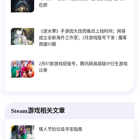
在即
《逆水寒》手游因大改而推迟上线时间；网易
成立全新海外工作室；2月游戏版号下发 | 魔客
周报93期
2月87款游戏获版号，腾讯网易超级IP衍生游戏
过审
Steam游戏相关文章
情人节捡垃圾寻宝指南