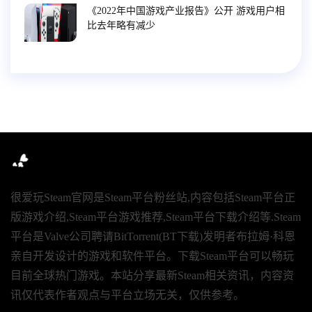
《2022年中国游戏产业报告》公开 游戏用户相
比去年略有减少
很爱玩Steam官网是Steam平台粉丝站,内容包括Steam平台正
版游戏介绍,Steam平台游戏推荐,Steam平台下载介绍等.Steam
平台是Valve公司聘请BitTorrent(BT下载)发明者布拉姆·科恩
亲自开发设计的游戏和软件平台。下载Steam平台可以畅玩
目前全球热门游戏。本站分享最新Steam相关资讯，内容资
讯仅代表作者观点与平台立场无关，仅供参考。