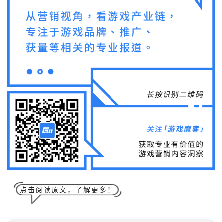
点击阅读原文，了解更多！