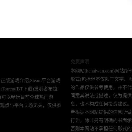
免责声明
本网站(henaiwan.com)网
形式(包括但不仅限于文字、图
台正版游戏介绍,Steam平台游戏
的作品仅供参考使用，并不代
Torrent(BT下载)发明者布拉
同意其说法或描述，仅为提供
平台可以畅玩目前全球热门游
息，也不构成任何投资建议。
者观点与平台立场无关，仅供参
者根据本网站提供的信息所做
行为，除非另有明确的书面承
否则本网站不承担任何形式的