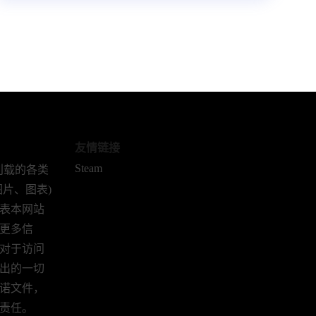
友情链接
Steam
站所刊载的各类
片、图表)
表本网站
更多信
对于访问
出的一切
诺文件，
责任。