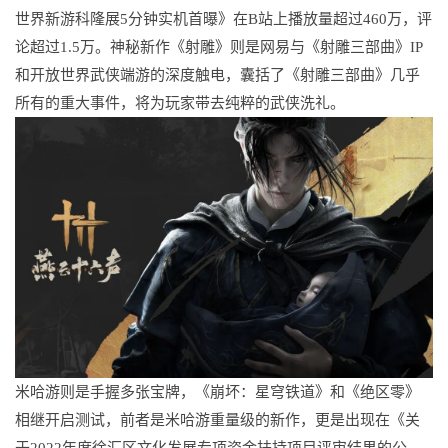
世界新游科隆展5分钟实机首曝》在B站上播放量超过460万，评
论超过1.5万。神秘新作《射雕》则是网易与《射雕三部曲》IP
和开放世界武侠端游的深度触电，囊括了《射雕三部曲》几乎
所有的重大事件，将为玩家带去纯粹的武侠洗礼。
米哈游则是手握多张宝牌，《崩坏：星穹铁道》和《绝区零》
相继开启测试，前者是米哈游重量级的新作，更是出现在《关