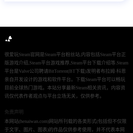
很爱玩Steam官网是Steam平台粉丝站,内容包括Steam平台正
版游戏介绍,Steam平台游戏推荐,Steam平台下载介绍等.Steam
平台是Valve公司聘请BitTorrent(BT下载)发明者布拉姆·科恩
亲自开发设计的游戏和软件平台。下载Steam平台可以畅玩
目前全球热门游戏。本站分享最新Steam相关资讯，内容资
讯仅代表作者观点与平台立场无关，仅供参考。
免责声明
本网站(henaiwan.com)网站所刊载的各类形式(包括但不仅限
于文字、图片、图表)的作品仅供参考使用，并不代表本网