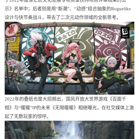
于2022年度徐汇区文化发展专项资金扶持项目评审结果的公
示》名单中；后者则是用“新潮”、“动感”结合抽象的Roguelike
设计与快节奏战斗，带去了二次元动作领域的全新思考。
2022年的叠纸也是大招频出，国风开放大世界游戏《百面千
相》与“暖暖”IP的未来《无限暖暖》相继曝光，在社交媒体上激
起了无数玩家的惊呼。