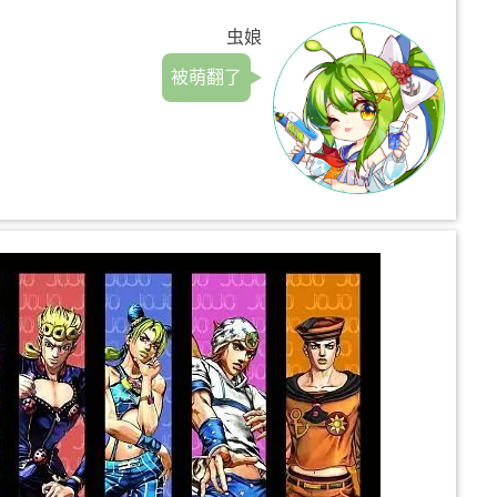
虫娘
被萌翻了