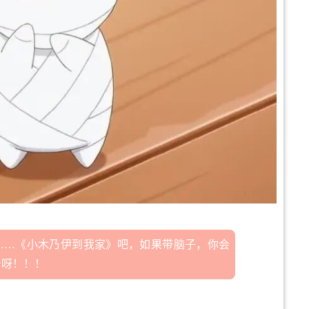
……《小木乃伊到我家》吧，如果带脑子，你会
击呀！！！