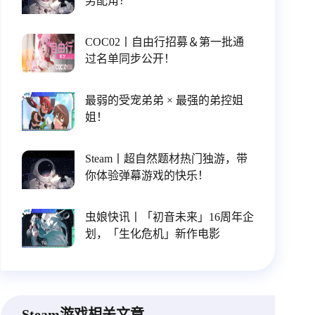
男配角？
COC02丨自由行招募＆第一批通
过名单同步公开！
最弱的受宠弟弟 × 最强的弟控姐
姐！
Steam丨超自然题材热门独游，带
你体验弹幕游戏的快乐！
虫娘快讯丨「初音未来」16周年企
划，「生化危机」新作电影
Steam游戏相关文章