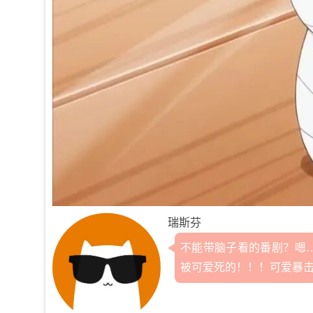
瑞斯芬
不能带脑子看的番剧？嗯
被可爱死的！！！可爱暴