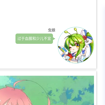
虫娘
过于血腥和少儿不宜